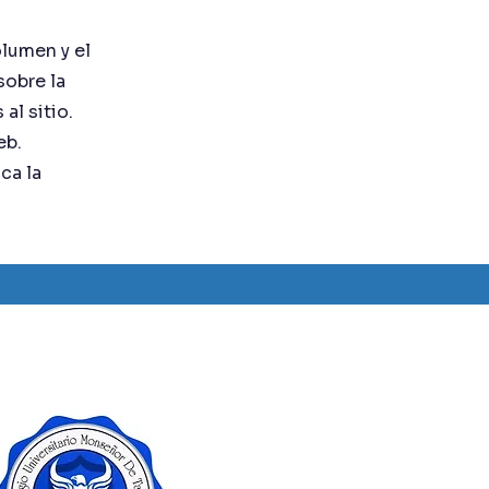
a
lumen y el
obre la
al sitio.
eb.
ca la