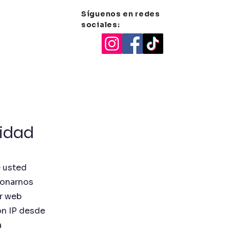
Síguenos en redes
sociales:
ion
Sedes
Contacto
cidad
e usted
ionarnos
or web
ón IP desde
a