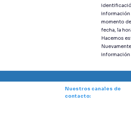
identificaci
información 
momento de 
fecha, la hor
Hacemos esto
Nuevamente, 
información 
Nuestros canales de
contacto:
Colegio Universitario Monseñor
CUMT - Sede Caracas (Principal
Av. Principal de La Castellana,