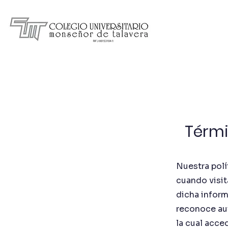
Inicio
Estudiantes
Térmi
Nuestra polí
cuando visit
dicha inform
reconoce aut
la cual acce